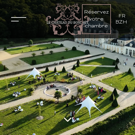
Réservez
FR
-
votre
BZH
chambre