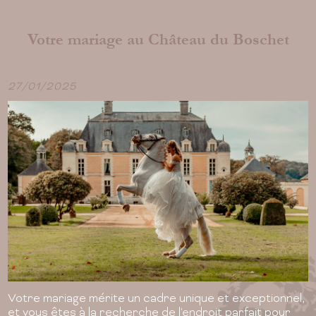
rdure,
Goûtez à la vie de château en séjournan
cadre
Boschet !
Votre mariage au Château du Boschet
nnels
Nous vous proposons 3 chambres d'hô
e votre
à l'ambiance raffinée et aux prestatio
haut de gamme.
27/01/2025
En savoir plus
Votre mariage mérite un cadre unique et exceptionnel,
et vous êtes à la recherche de l'endroit parfait pour