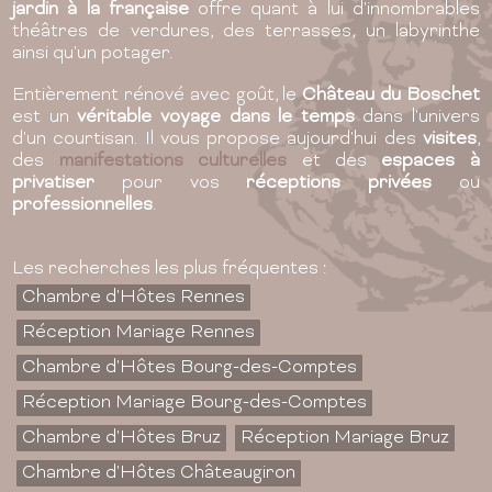
jardin à la française
offre quant à lui d'innombrables
théâtres de verdures, des terrasses, un labyrinthe
ainsi qu'un potager.
Entièrement rénové avec goût, le
Château du Boschet
est un
véritable voyage dans le temps
dans l'univers
d'un courtisan. Il vous propose aujourd'hui des
visites
,
des
manifestations culturelles
et des
espaces à
privatiser
pour vos
réceptions privées
ou
professionnelles
.
Les recherches les plus fréquentes :
Chambre d'Hôtes Rennes
Réception Mariage Rennes
Chambre d'Hôtes Bourg-des-Comptes
Réception Mariage Bourg-des-Comptes
Chambre d'Hôtes Bruz
Réception Mariage Bruz
Chambre d'Hôtes Châteaugiron