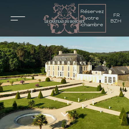
Réservez
FR
-
votre
BZH
chambre