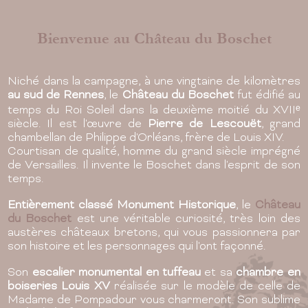
r d'un écrin de verdure,
Goûtez à la vie de ch
oschet offre son cadre
Bosc
Bienvenue au Château du Boschet
s jardins exceptionnels
Nous vous proposons
e plus beau jour de votre
à l'ambiance raffiné
vie.
haut de
Niché dans la campagne, à une vingtaine de kilomètres
au sud de Rennes
, le
Château du Boschet
fut édifié au
temps du Roi Soleil dans la deuxième moitié du XVIIᵉ
En savo
siècle. Il est l'œuvre de
Pierre de Lescouët
, grand
avoir plus
chambellan de Philippe d'Orléans, frère de Louis XIV.
Courtisan de qualité, homme du grand siècle imprégné
de Versailles. Il invente le Boschet dans l'esprit de son
temps.
Entièrement classé Monument Historique
, le
Château
du Boschet
est une véritable curiosité, très loin des
austères châteaux bretons, qui vous passionnera par
son histoire et les personnages qui l'ont façonné.
Son
escalier monumental en tuffeau
et sa
chambre en
boiseries Louis XV
réalisée sur le modèle de celle de
Madame de Pompadour vous charmeront. Son sublime