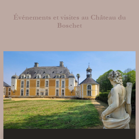
Goûtez à la vie de château en séjournant au
Boschet !
Événements et visites au Château du
Nous vous proposons 3 chambres d'hôtes
à l'ambiance raffinée et aux prestations
Boschet
haut de gamme.
En savoir plus