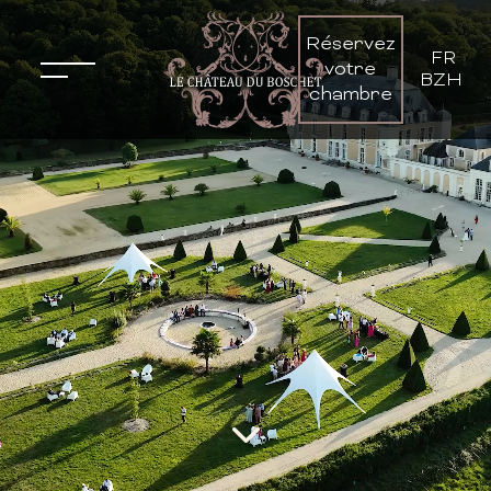
Réservez
FR
-
votre
BZH
chambre