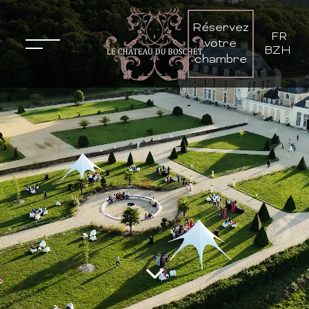
Réservez
FR
-
votre
BZH
chambre