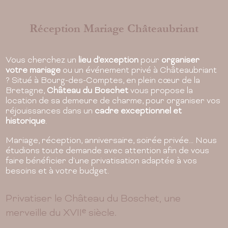
ure,
Goûtez à la vie de château en séjournant 
dre
Boschet !
Réception Mariage Châteaubriant
els
Nous vous proposons 3 chambres d'hôt
votre
à l'ambiance raffinée et aux prestations
haut de gamme.
Vous cherchez un
lieu d'exception
pour
organiser
votre mariage
ou un événement privé à Châteaubriant
? Situé à Bourg-des-Comptes, en plein cœur de la
En savoir plus
Bretagne,
Château du Boschet
vous propose la
location de sa demeure de charme, pour organiser vos
réjouissances dans un
cadre exceptionnel et
historique
.
Mariage, réception, anniversaire, soirée privée... Nous
étudions toute demande avec attention afin de vous
faire bénéficier d'une privatisation adaptée à vos
besoins et à votre budget.
Privatiser le Château du Boschet, une
merveille du XVIIᵉ siècle.