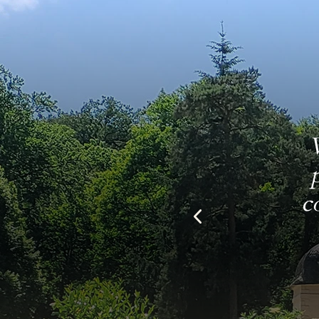
Supe
co
bât