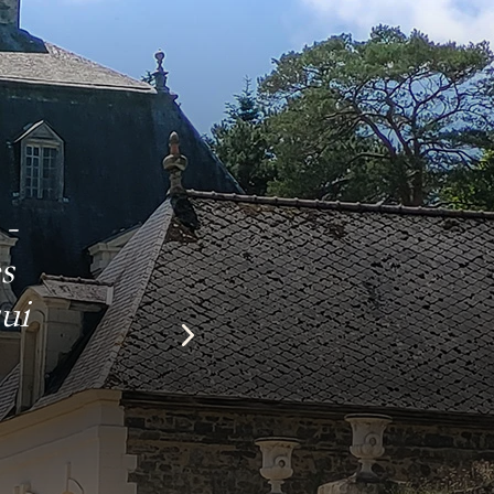
ne en
 le
e...