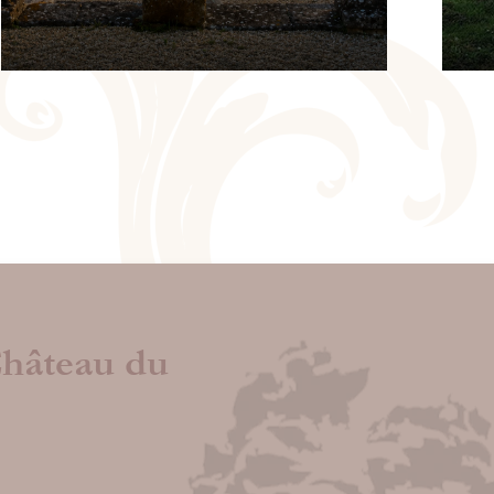
LES SÉMINA
U DU
Pour vos réunions d'affa
HET
journées de formation, sémi
rentrée ou de fin d'année, o
à vos collaborateurs un
e du Château…
Château du
exceptionnel en les convi
Château du Boschet
plus
En savoir plus