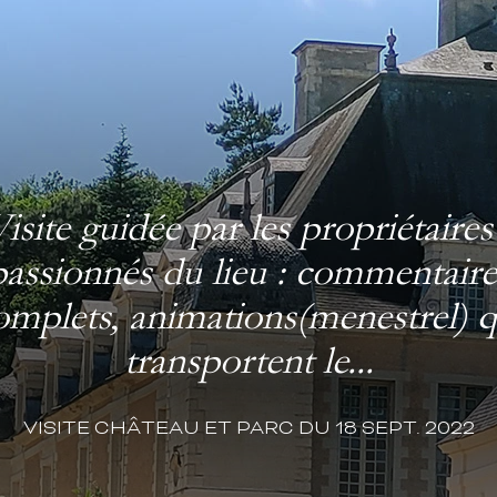
rbe accueil avec une mise en scè
stume d'époque qui met en valeur
iment, son histoire, et son très joli
VISITE CHÂTEAU ET PARC DU 18 SEPT. 2022