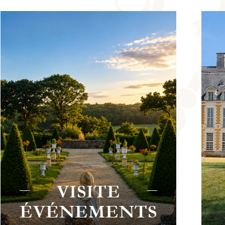
EAU
LES
CHET
SÉMINAIR