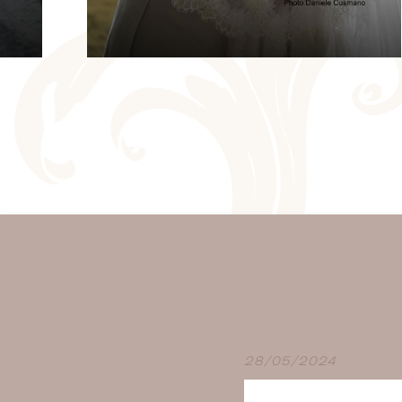
CHAMBRE
D'HÔTES
 au
 de
Goûtez à la vie de château en
séjournant au Boschet !
s
Nous vous proposons 3 chambres
d'hôtes à l'ambiance raffinée et aux
re
prestations haut de gamme.
28/05/2024
En savoir plus