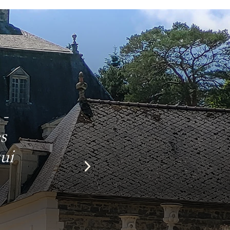
 -
s
ui