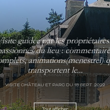
isite guidée par les propriétaires
passionnés du lieu : commentaire
omplets, animations(menestrel) q
transportent le...
VISITE CHÂTEAU ET PARC DU 18 SEPT. 2022
Tout afficher