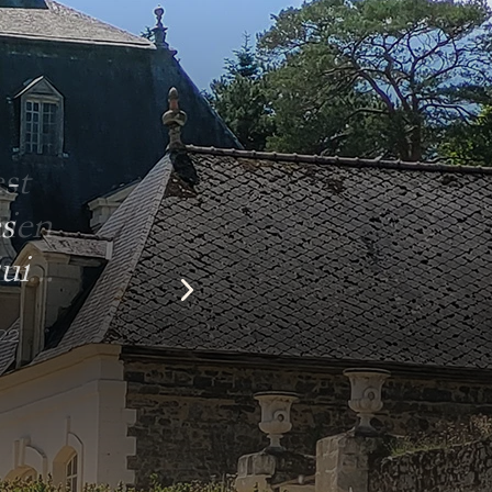
 -
s
ui