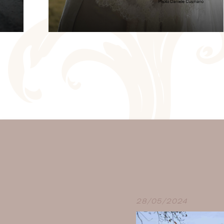
CHAMBRE
D'HÔTES
 au
 de
Goûtez à la vie de château en
séjournant au Boschet !
s
Nous vous proposons 3 chambres
d'hôtes à l'ambiance raffinée et aux
re
prestations haut de gamme.
28/05/2024
En savoir plus