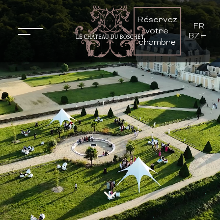
Réservez
FR
-
votre
BZH
chambre