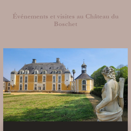
Goûtez à la vie de château en séjournant au
Boschet !
Événements et visites au Château du
Nous vous proposons 3 chambres d'hôtes
à l'ambiance raffinée et aux prestations
Boschet
haut de gamme.
En savoir plus